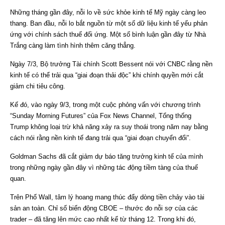
Những tháng gần đây, nỗi lo về sức khỏe kinh tế Mỹ ngày càng leo
thang. Ban đầu, nỗi lo bắt nguồn từ một số dữ liệu kinh tế yếu phản
ứng với chính sách thuế đối ứng. Một số bình luận gần đây từ Nhà
Trắng càng làm tình hình thêm căng thẳng.
Ngày 7/3, Bộ trưởng Tài chính Scott Bessent nói với CNBC rằng nền
kinh tế có thể trải qua “giai đoạn thải độc” khi chính quyền mới cắt
giảm chi tiêu công.
Kế đó, vào ngày 9/3, trong một cuộc phỏng vấn với chương trình
“Sunday Morning Futures” của Fox News Channel, Tổng thống
Trump không loại trừ khả năng xảy ra suy thoái trong năm nay bằng
cách nói rằng nền kinh tế đang trải qua “giai đoạn chuyển đổi”.
Goldman Sachs đã cắt giảm dự báo tăng trưởng kinh tế của mình
trong những ngày gần đây vì những tác động tiềm tàng của thuế
quan.
Trên Phố Wall, tâm lý hoang mang thúc đẩy dòng tiền chảy vào tài
sản an toàn. Chỉ số biến động CBOE – thước đo nỗi sợ của các
trader – đã tăng lên mức cao nhất kể từ tháng 12. Trong khi đó,