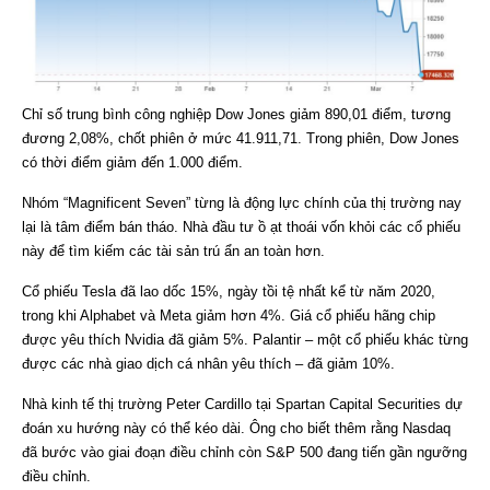
Chỉ số trung bình công nghiệp Dow Jones giảm 890,01 điểm, tương
đương 2,08%, chốt phiên ở mức 41.911,71. Trong phiên, Dow Jones
có thời điểm giảm đến 1.000 điểm.
Nhóm “Magnificent Seven” từng là động lực chính của thị trường nay
lại là tâm điểm bán tháo. Nhà đầu tư ồ ạt thoái vốn khỏi các cổ phiếu
này để tìm kiếm các tài sản trú ẩn an toàn hơn.
Cổ phiếu Tesla đã lao dốc 15%, ngày tồi tệ nhất kể từ năm 2020,
trong khi Alphabet và Meta giảm hơn 4%. Giá cổ phiếu hãng chip
được yêu thích Nvidia đã giảm 5%. Palantir – một cổ phiếu khác từng
được các nhà giao dịch cá nhân yêu thích – đã giảm 10%.
Nhà kinh tế thị trường Peter Cardillo tại Spartan Capital Securities dự
đoán xu hướng này có thể kéo dài. Ông cho biết thêm rằng Nasdaq
đã bước vào giai đoạn điều chỉnh còn S&P 500 đang tiến gần ngưỡng
điều chỉnh.