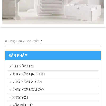
Trang Chủ
/
Sản Phẩm
/
SẢN PHẨM
» HẠT XỐP EPS
» KHAY XỐP ĐỊNH HÌNH
» KHAY XỐP HẢI SẢN
» KHAY XỐP ƯƠM CÂY
» KHAY YẾN
» XỐP ĐIỆN TỬ