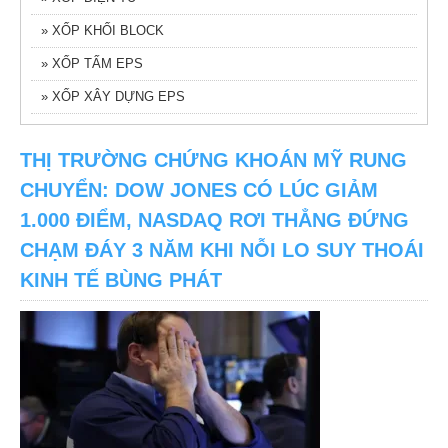
» XỐP KHỐI BLOCK
» XỐP TẤM EPS
» XỐP XÂY DỰNG EPS
THỊ TRƯỜNG CHỨNG KHOÁN MỸ RUNG
CHUYỂN: DOW JONES CÓ LÚC GIẢM
1.000 ĐIỂM, NASDAQ RƠI THẲNG ĐỨNG
CHẠM ĐÁY 3 NĂM KHI NỖI LO SUY THOÁI
KINH TẾ BÙNG PHÁT