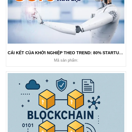
CÁI KẾT CỦA KHỞI NGHIỆP THEO TREND: 80% STARTUP AI THẤT BẠI, CHUYÊN GIA CẢNH BÁO ĐỪNG CỐ ĐUA VỚI AMAZON, META
Mã sản phẩm: