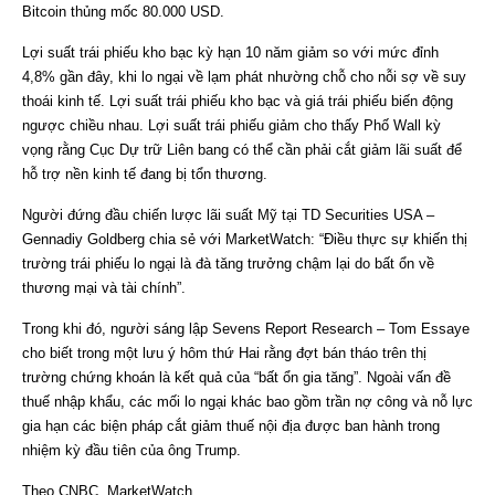
Bitcoin thủng mốc 80.000 USD.
Lợi suất trái phiếu kho bạc kỳ hạn 10 năm giảm so với mức đỉnh
4,8% gần đây, khi lo ngại về lạm phát nhường chỗ cho nỗi sợ về suy
thoái kinh tế. Lợi suất trái phiếu kho bạc và giá trái phiếu biến động
ngược chiều nhau. Lợi suất trái phiếu giảm cho thấy Phố Wall kỳ
vọng rằng Cục Dự trữ Liên bang có thể cần phải cắt giảm lãi suất để
hỗ trợ nền kinh tế đang bị tổn thương.
Người đứng đầu chiến lược lãi suất Mỹ tại TD Securities USA –
Gennadiy Goldberg chia sẻ với MarketWatch: “Điều thực sự khiến thị
trường trái phiếu lo ngại là đà tăng trưởng chậm lại do bất ổn về
thương mại và tài chính”.
Trong khi đó, người sáng lập Sevens Report Research – Tom Essaye
cho biết trong một lưu ý hôm thứ Hai rằng đợt bán tháo trên thị
trường chứng khoán là kết quả của “bất ổn gia tăng”. Ngoài vấn đề
thuế nhập khẩu, các mối lo ngại khác bao gồm trần nợ công và nỗ lực
gia hạn các biện pháp cắt giảm thuế nội địa được ban hành trong
nhiệm kỳ đầu tiên của ông Trump.
Theo CNBC, MarketWatch