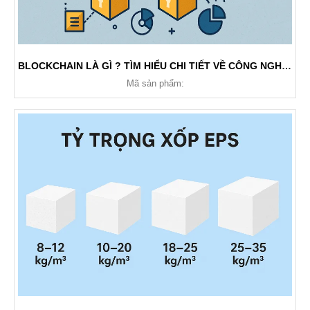
BLOCKCHAIN LÀ GÌ ? TÌM HIỂU CHI TIẾT VỀ CÔNG NGHỆ THAY ĐỔI THẾ GIỚI
Mã sản phẩm: