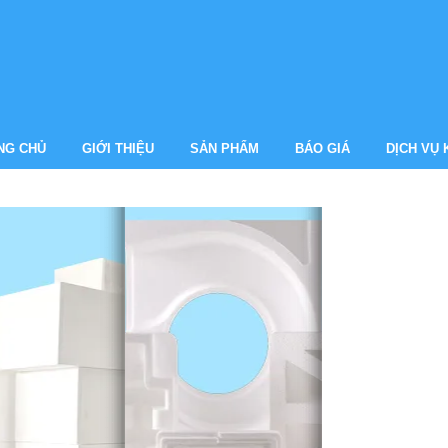
NG CHỦ
GIỚI THIỆU
SẢN PHẨM
BÁO GIÁ
DỊCH VỤ