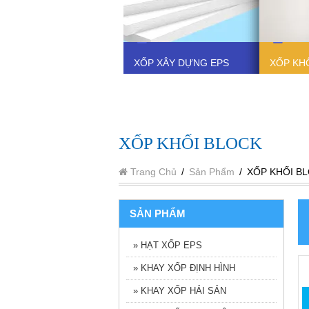
XỐP XÂY DỰNG EPS
XỐP KH
XỐP KHỐI BLOCK
Trang Chủ
/
Sản Phẩm
/
XỐP KHỐI B
SẢN PHẨM
» HẠT XỐP EPS
» KHAY XỐP ĐỊNH HÌNH
» KHAY XỐP HẢI SẢN