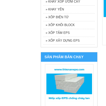
» KHAY XỐP ƯƠM CÂY
» KHAY YẾN
» XỐP ĐIỆN TỬ
» XỐP KHỐI BLOCK
» XỐP TẤM EPS
» XỐP XÂY DỰNG EPS
SẢN PHẨM BÁN CHẠY