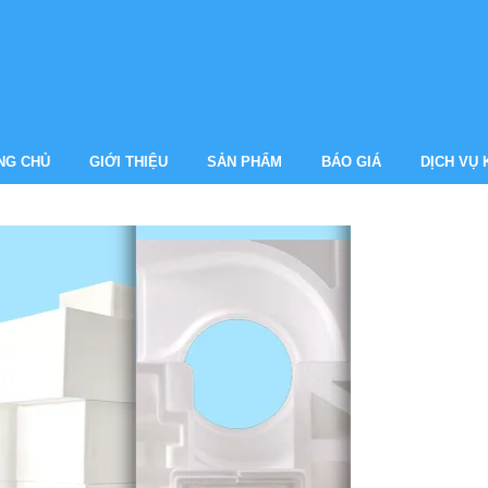
NG CHỦ
GIỚI THIỆU
SẢN PHẨM
BÁO GIÁ
DỊCH VỤ