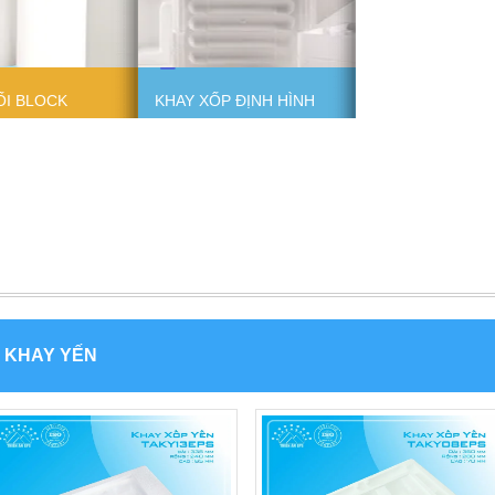
ỐI BLOCK
KHAY XỐP ĐỊNH HÌNH
KHAY YẾN