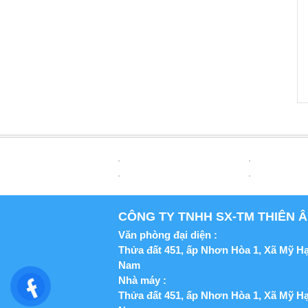
MÚT XỐP KHỐI BLOCK EPS
Mã sản phẩm:
CÔNG TY TNHH SX-TM THIÊN Â
KHAY XỐP YẾN TAKY01EPS
Mã sản phẩm: TAKY01EPS
Văn phòng đại diện :
Thửa đất 451, ấp Nhơn Hòa 1, Xã Mỹ H
Nam
Nhà máy :
Thửa đất 451, ấp Nhơn Hòa 1, Xã Mỹ H