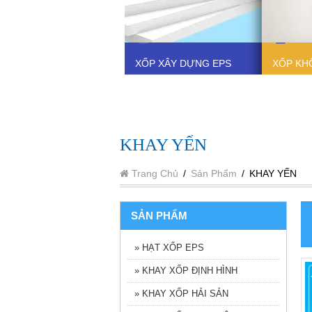
XỐP XÂY DỰNG EPS
XỐP KH
KHAY YẾN
Trang Chủ
/
Sản Phẩm
/
KHAY YẾN
SẢN PHẨM
» HẠT XỐP EPS
» KHAY XỐP ĐỊNH HÌNH
» KHAY XỐP HẢI SẢN