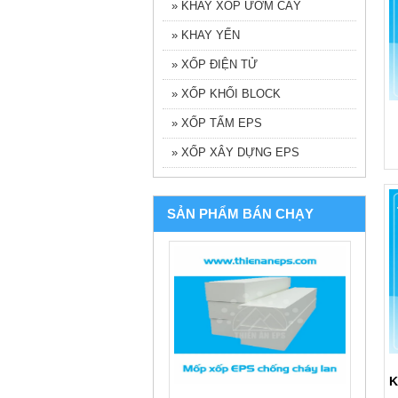
» KHAY XỐP ƯƠM CÂY
» KHAY YẾN
» XỐP ĐIỆN TỬ
» XỐP KHỐI BLOCK
» XỐP TẤM EPS
» XỐP XÂY DỰNG EPS
SẢN PHẨM BÁN CHẠY