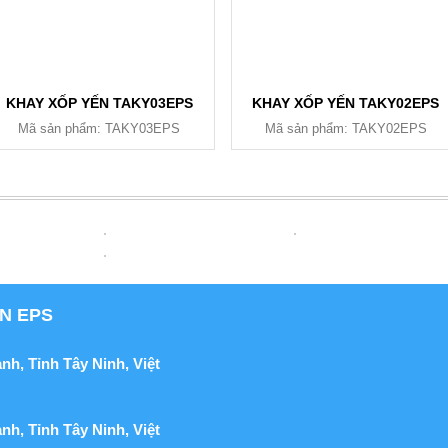
KHAY XỐP YẾN TAKY03EPS
KHAY XỐP YẾN TAKY02EPS
Mã sản phẩm: TAKY03EPS
Mã sản phẩm: TAKY02EPS
N EPS
ạnh,
Tỉnh Tây Ninh, Việt
ạnh,
Tỉnh Tây Ninh, Việt