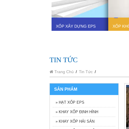
XỐP XÂY DỰNG EPS
XỐP KH
TIN TỨC
Trang Chủ
/
Tin Tức
/
SẢN PHẨM
» HẠT XỐP EPS
» KHAY XỐP ĐỊNH HÌNH
» KHAY XỐP HẢI SẢN