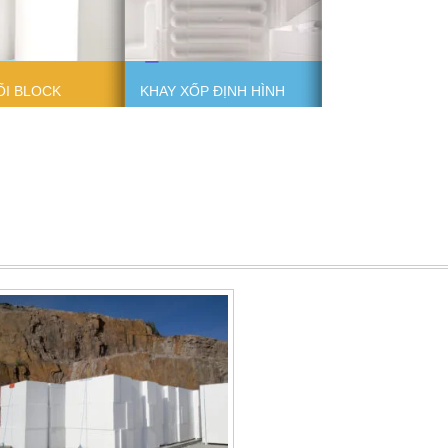
ỐI BLOCK
KHAY XỐP ĐỊNH HÌNH