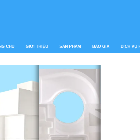
NG CHỦ
GIỚI THIỆU
SẢN PHẨM
BÁO GIÁ
DỊCH VỤ