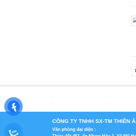
CÔNG TY TNHH SX-TM THIÊN Â
Văn phòng đại diện :
Thửa đất 451, ấp Nhơn Hòa 1, Xã Mỹ H