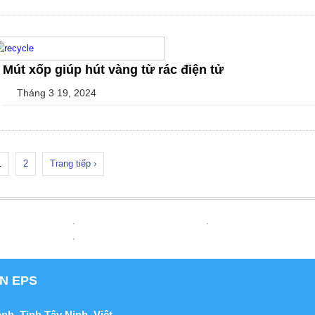
Mút xốp giúp hút vàng từ rác điện tử
Tháng 3 19, 2024
1
2
Trang tiếp ›
N EPS
ạnh,
Tỉnh Tây Ninh, Việt