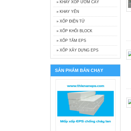
» KHAY XỐP ƯƠM CÂY
» KHAY YẾN
» XỐP ĐIỆN TỬ
» XỐP KHỐI BLOCK
» XỐP TẤM EPS
» XỐP XÂY DỰNG EPS
SẢN PHẨM BÁN CHẠY