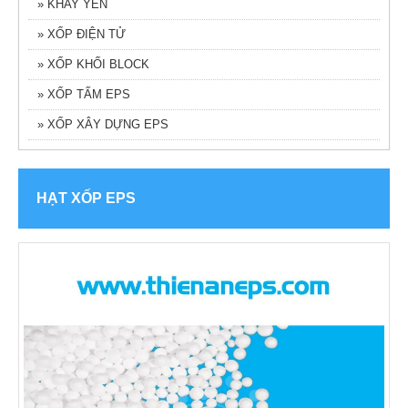
» KHAY YẾN
» XỐP ĐIỆN TỬ
» XỐP KHỐI BLOCK
» XỐP TẤM EPS
» XỐP XÂY DỰNG EPS
HẠT XỐP EPS