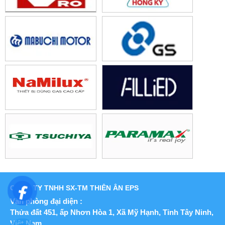
CÔNG TY TNHH SX-TM THIÊN ÂN EPS
Văn phòng đại diện :
Thửa đất 451, ấp Nhơn Hòa 1, Xã Mỹ Hạnh,
Tỉnh Tây Ninh,
Việt Nam