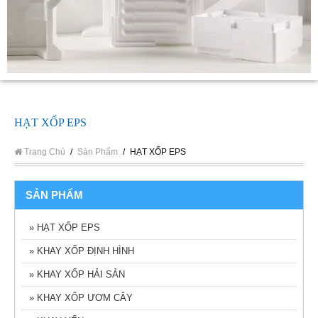
HẠT XỐP EPS
Trang Chủ
/
Sản Phẩm
/
HẠT XỐP EPS
SẢN PHẨM
» HẠT XỐP EPS
» KHAY XỐP ĐỊNH HÌNH
» KHAY XỐP HẢI SẢN
» KHAY XỐP ƯƠM CÂY