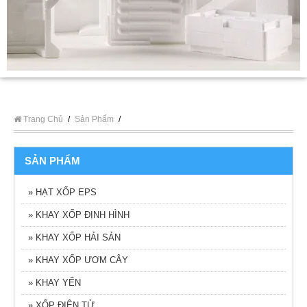
Trang Chủ
/
Sản Phẩm
/
SẢN PHẨM
» HẠT XỐP EPS
» KHAY XỐP ĐỊNH HÌNH
» KHAY XỐP HẢI SẢN
» KHAY XỐP ƯƠM CÂY
» KHAY YẾN
» XỐP ĐIỆN TỬ