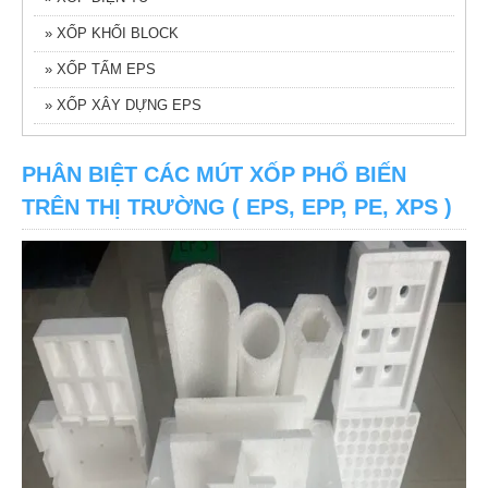
» XỐP KHỐI BLOCK
» XỐP TẤM EPS
» XỐP XÂY DỰNG EPS
PHÂN BIỆT CÁC MÚT XỐP PHỔ BIẾN
TRÊN THỊ TRƯỜNG ( EPS, EPP, PE, XPS )