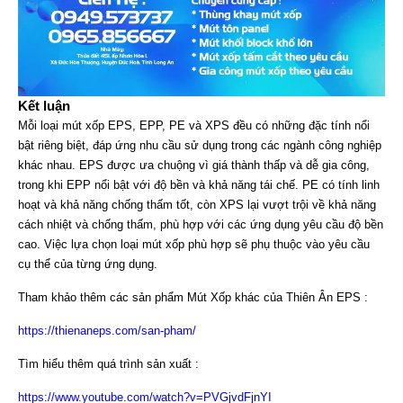
Kết luận
Mỗi loại mút xốp EPS, EPP, PE và XPS đều có những đặc tính nổi
bật riêng biệt, đáp ứng nhu cầu sử dụng trong các ngành công nghiệp
khác nhau. EPS được ưa chuộng vì giá thành thấp và dễ gia công,
trong khi EPP nổi bật với độ bền và khả năng tái chế. PE có tính linh
hoạt và khả năng chống thấm tốt, còn XPS lại vượt trội về khả năng
cách nhiệt và chống thấm, phù hợp với các ứng dụng yêu cầu độ bền
cao. Việc lựa chọn loại mút xốp phù hợp sẽ phụ thuộc vào yêu cầu
cụ thể của từng ứng dụng.
Tham khảo thêm các sản phẩm Mút Xốp khác của Thiên Ân EPS :
https://thienaneps.com/san-pham/
Tìm hiểu thêm quá trình sản xuất :
https://www.youtube.com/watch?v=PVGjvdFjnYI