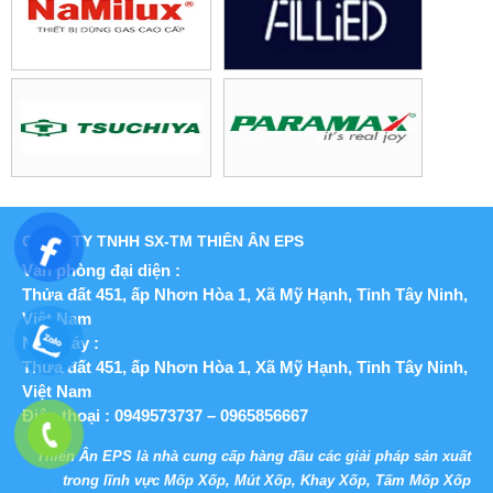
CÔNG TY TNHH SX-TM THIÊN ÂN EPS
Văn phòng đại diện :
Thửa đất 451, ấp Nhơn Hòa 1, Xã Mỹ Hạnh,
Tỉnh Tây Ninh,
Việt Nam
Nhà máy :
Thửa đất 451, ấp Nhơn Hòa 1, Xã Mỹ Hạnh,
Tỉnh Tây Ninh,
Việt Nam
Điện thoại : 0949573737 – 0965856667
Thiên Ân EPS là nhà cung cấp hàng đầu các giải pháp sản xuất
trong lĩnh vực Mốp Xốp, Mút Xốp, Khay Xốp, Tấm Mốp Xốp