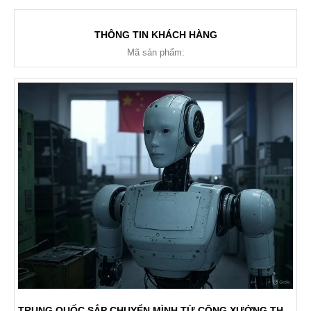
THÔNG TIN KHÁCH HÀNG
Mã sản phẩm:
TRUNG QUỐC SẮP CHUYỂN MÌNH TỪ CÔNG XƯỞNG THẾ GIỚI THÀNH CƯỜNG QUỐC CÔNG NGHỆ CAO: VẬN HÀNH NHÀ MÁY KHÔNG ĐIỆN, KHÔNG ĐIỀU HÒA, CĂNG TIN HAY PHÒNG VỆ SINH