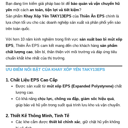
Bạn đang tìm kiếm giải pháp bao bì để
bảo quản và vận chuyển hũ
yến
một cách
an toàn, tiện lợi và tiết kiệm
?
Sản phẩm
Khay Xốp Yến TAKY13EPS
của
Thiên Ân EPS
chính là
lựa chọn tối ưu cho các doanh nghiệp sản xuất và phân phối yến sào
trên toàn quốc.
Với hơn 10 năm kinh nghiệm trong lĩnh vực
sản xuất bao bì mút xốp
EPS
, Thiên Ân EPS cam kết mang đến cho khách hàng
sản phẩm
chất lượng cao
, bền bỉ, thân thiện với môi trường và đáp ứng tiêu
chuẩn khắt khe nhất của thị trường.
ƯU ĐIỂM NỔI BẬT CỦA KHAY XỐP YẾN TAKY13EPS
1. Chất Liệu EPS Cao Cấp
Được sản xuất từ
mút xốp EPS (Expanded Polystyrene)
chất
lượng cao.
Có khả năng
chịu lực, chống va đập, giảm sốc hiệu quả
,
giúp bảo vệ hũ yến trong suốt quá trình lưu kho và vận chuyển.
2. Thiết Kế Thông Minh, Tinh Tế
Các khe cắm được
thiết kế chính xác
, giữ chặt hũ yến không