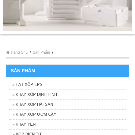
Trang Chủ
/
Sản Phẩm
/
SẢN PHẨM
» HẠT XỐP EPS
» KHAY XỐP ĐỊNH HÌNH
» KHAY XỐP HẢI SẢN
» KHAY XỐP ƯƠM CÂY
» KHAY YẾN
» XỐP ĐIỆN TỬ