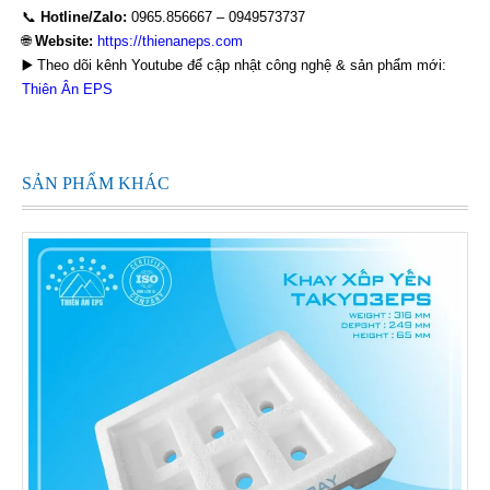
📞
Hotline/Zalo:
0965.856667 – 0949573737
🌐
Website:
https://thienaneps.com
▶️ Theo dõi kênh Youtube để cập nhật công nghệ & sản phẩm mới:
Thiên Ân EPS
SẢN PHẨM KHÁC