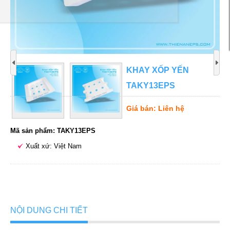
KHAY XỐP YẾN
TAKY13EPS
Giá bán: Liên hệ
Mã sản phẩm: TAKY13EPS
Xuất xứ: Việt Nam
NỘI DUNG CHI TIẾT