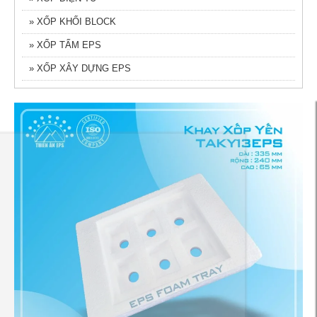
» XỐP KHỐI BLOCK
» XỐP TẤM EPS
» XỐP XÂY DỰNG EPS