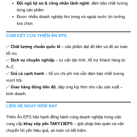
Đội ngũ kỹ sư & công nhân lành nghề
, đảm bảo chất lượng
từng sản phẩm.
Được nhiều doanh nghiệp lớn trong và ngoài nước tin tưởng
lựa chọn.
CAM KẾT CỦA THIÊN ÂN EPS
✅
Chất lượng chuẩn quốc tế
– sản phẩm đạt độ bền và độ an toàn
tối ưu.
✅
Dịch vụ chuyên nghiệp
– tư vấn tận tình, hỗ trợ khách hàng từ
A–Z.
✅
Giá cả cạnh tranh
– tối ưu chi phí mà vẫn đảm bảo chất lượng
vượt trội.
✅
Giao hàng đúng tiến độ
, đáp ứng kịp thời nhu cầu sản xuất –
kinh doanh.
LIÊN HỆ NGAY HÔM NAY
Thiên Ân EPS hân hạnh đồng hành cùng doanh nghiệp trong việc
cung cấp
khay xốp yến TAKY13EPS
– giải pháp bảo quản và vận
chuyển hũ yến hiệu quả, an toàn và tiết kiệm.