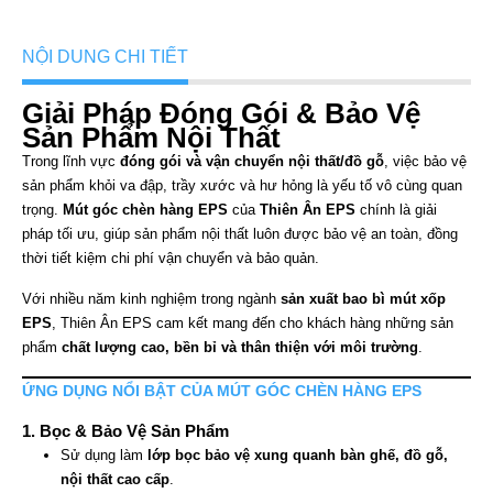
NỘI DUNG CHI TIẾT
Giải Pháp Đóng Gói & Bảo Vệ
Sản Phẩm Nội Thất
Trong lĩnh vực
đóng gói và vận chuyển nội thất/đồ gỗ
, việc bảo vệ
sản phẩm khỏi va đập, trầy xước và hư hỏng là yếu tố vô cùng quan
trọng.
Mút góc chèn hàng EPS
của
Thiên Ân EPS
chính là giải
pháp tối ưu, giúp sản phẩm nội thất luôn được bảo vệ an toàn, đồng
thời tiết kiệm chi phí vận chuyển và bảo quản.
Với nhiều năm kinh nghiệm trong ngành
sản xuất bao bì mút xốp
EPS
, Thiên Ân EPS cam kết mang đến cho khách hàng những sản
phẩm
chất lượng cao, bền bỉ và thân thiện với môi trường
.
ỨNG DỤNG NỔI BẬT CỦA MÚT GÓC CHÈN HÀNG EPS
1. Bọc & Bảo Vệ Sản Phẩm
Sử dụng làm
lớp bọc bảo vệ xung quanh bàn ghế, đồ gỗ,
nội thất cao cấp
.