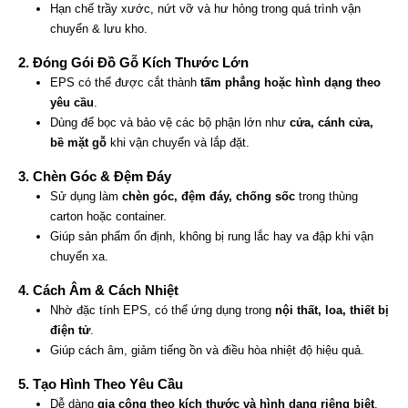
Hạn chế trầy xước, nứt vỡ và hư hỏng trong quá trình vận
chuyển & lưu kho.
2. Đóng Gói Đồ Gỗ Kích Thước Lớn
EPS có thể được cắt thành
tấm phẳng hoặc hình dạng theo
yêu cầu
.
Dùng để bọc và bảo vệ các bộ phận lớn như
cửa, cánh cửa,
bề mặt gỗ
khi vận chuyển và lắp đặt.
3. Chèn Góc & Đệm Đáy
Sử dụng làm
chèn góc, đệm đáy, chống sốc
trong thùng
carton hoặc container.
Giúp sản phẩm ổn định, không bị rung lắc hay va đập khi vận
chuyển xa.
4. Cách Âm & Cách Nhiệt
Nhờ đặc tính EPS, có thể ứng dụng trong
nội thất, loa, thiết bị
điện tử
.
Giúp cách âm, giảm tiếng ồn và điều hòa nhiệt độ hiệu quả.
5. Tạo Hình Theo Yêu Cầu
Dễ dàng
gia công theo kích thước và hình dạng riêng biệt
.