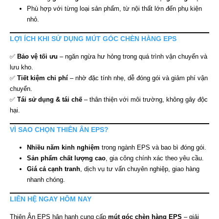
Phù hợp với từng loại sản phẩm, từ nội thất lớn đến phụ kiện
nhỏ.
LỢI ÍCH KHI SỬ DỤNG MÚT GÓC CHÈN HÀNG EPS
✅
Bảo vệ tối ưu
– ngăn ngừa hư hỏng trong quá trình vận chuyển và
lưu kho.
✅
Tiết kiệm chi phí
– nhờ đặc tính nhẹ, dễ đóng gói và giảm phí vận
chuyển.
✅
Tái sử dụng & tái chế
– thân thiện với môi trường, không gây độc
hại.
VÌ SAO CHỌN THIÊN ÂN EPS?
Nhiều năm kinh nghiệm
trong ngành EPS và bao bì đóng gói.
Sản phẩm chất lượng cao
, gia công chính xác theo yêu cầu.
Giá cả cạnh tranh
, dịch vụ tư vấn chuyên nghiệp, giao hàng
nhanh chóng.
LIÊN HỆ NGAY HÔM NAY
Thiên Ân EPS hân hạnh cung cấp
mút góc chèn hàng EPS
– giải