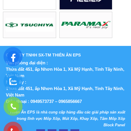
CÔNG TY TNHH SX-TM THIÊN ÂN EPS
Văn phòng đại diện :
Thửa đất 451, ấp Nhơn Hòa 1, Xã Mỹ Hạnh,
Tỉnh Tây Ninh,
Việt Nam
Nhà máy :
Thửa đất 451, ấp Nhơn Hòa 1, Xã Mỹ Hạnh,
Tỉnh Tây Ninh,
Việt Nam
Điện thoại : 0949573737 – 0965856667
Thiên Ân EPS là nhà cung cấp hàng đầu các giải pháp sản xuất
trong lĩnh vực Mốp Xốp, Mút Xốp, Khay Xốp, Tấm Mốp Xốp
Block Panel