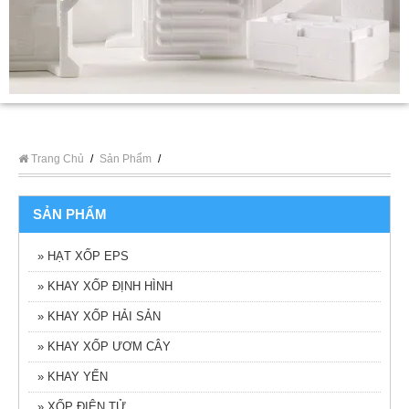
Trang Chủ
/
Sản Phẩm
/
SẢN PHẨM
» HẠT XỐP EPS
» KHAY XỐP ĐỊNH HÌNH
» KHAY XỐP HẢI SẢN
» KHAY XỐP ƯƠM CÂY
» KHAY YẾN
» XỐP ĐIỆN TỬ