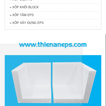
» XỐP KHỐI BLOCK
» XỐP TẤM EPS
» XỐP XÂY DỰNG EPS