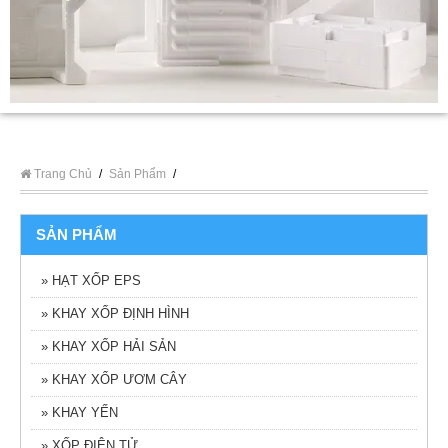
Trang Chủ
/
Sản Phẩm
/
SẢN PHẨM
» HẠT XỐP EPS
» KHAY XỐP ĐỊNH HÌNH
» KHAY XỐP HẢI SẢN
» KHAY XỐP ƯƠM CÂY
» KHAY YẾN
» XỐP ĐIỆN TỬ