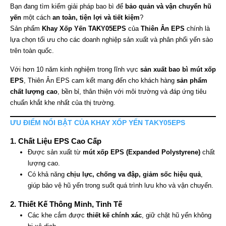
Bạn đang tìm kiếm giải pháp bao bì để
bảo quản và vận chuyển hũ
yến
một cách
an toàn, tiện lợi và tiết kiệm
?
Sản phẩm
Khay Xốp Yến TAKY05EPS
của
Thiên Ân EPS
chính là
lựa chọn tối ưu cho các doanh nghiệp sản xuất và phân phối yến sào
trên toàn quốc.
Với hơn 10 năm kinh nghiệm trong lĩnh vực
sản xuất bao bì mút xốp
EPS
, Thiên Ân EPS cam kết mang đến cho khách hàng
sản phẩm
chất lượng cao
, bền bỉ, thân thiện với môi trường và đáp ứng tiêu
chuẩn khắt khe nhất của thị trường.
ƯU ĐIỂM NỔI BẬT CỦA KHAY XỐP YẾN TAKY05EPS
1. Chất Liệu EPS Cao Cấp
Được sản xuất từ
mút xốp EPS (Expanded Polystyrene)
chất
lượng cao.
Có khả năng
chịu lực, chống va đập, giảm sốc hiệu quả
,
giúp bảo vệ hũ yến trong suốt quá trình lưu kho và vận chuyển.
2. Thiết Kế Thông Minh, Tinh Tế
Các khe cắm được
thiết kế chính xác
, giữ chặt hũ yến không