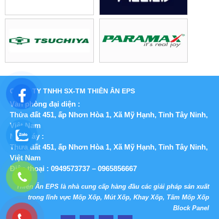
CÔNG TY TNHH SX-TM THIÊN ÂN EPS
Văn phòng đại diện :
Thửa đất 451, ấp Nhơn Hòa 1, Xã Mỹ Hạnh,
Tỉnh Tây Ninh,
Việt Nam
Nhà máy :
Thửa đất 451, ấp Nhơn Hòa 1, Xã Mỹ Hạnh,
Tỉnh Tây Ninh,
Việt Nam
Điện thoại : 0949573737 – 0965856667
Thiên Ân EPS là nhà cung cấp hàng đầu các giải pháp sản xuất
trong lĩnh vực Mốp Xốp, Mút Xốp, Khay Xốp, Tấm Mốp Xốp
Block Panel