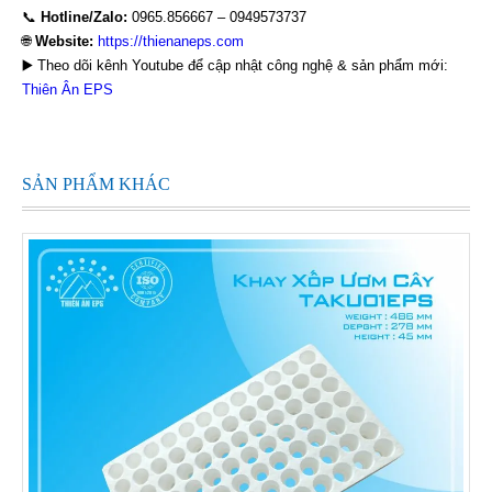
📞
Hotline/Zalo:
0965.856667 – 0949573737
🌐
Website:
https://thienaneps.com
▶️ Theo dõi kênh Youtube để cập nhật công nghệ & sản phẩm mới:
Thiên Ân EPS
SẢN PHẨM KHÁC