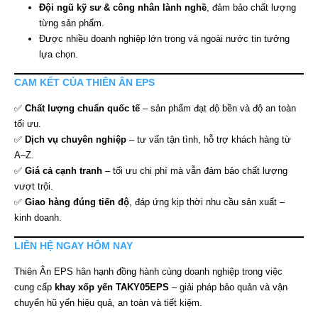
Đội ngũ kỹ sư & công nhân lành nghề
, đảm bảo chất lượng
từng sản phẩm.
Được nhiều doanh nghiệp lớn trong và ngoài nước tin tưởng
lựa chọn.
CAM KẾT CỦA THIÊN ÂN EPS
✅
Chất lượng chuẩn quốc tế
– sản phẩm đạt độ bền và độ an toàn
tối ưu.
✅
Dịch vụ chuyên nghiệp
– tư vấn tận tình, hỗ trợ khách hàng từ
A–Z.
✅
Giá cả cạnh tranh
– tối ưu chi phí mà vẫn đảm bảo chất lượng
vượt trội.
✅
Giao hàng đúng tiến độ
, đáp ứng kịp thời nhu cầu sản xuất –
kinh doanh.
LIÊN HỆ NGAY HÔM NAY
Thiên Ân EPS hân hạnh đồng hành cùng doanh nghiệp trong việc
cung cấp
khay xốp yến TAKY05EPS
– giải pháp bảo quản và vận
chuyển hũ yến hiệu quả, an toàn và tiết kiệm.