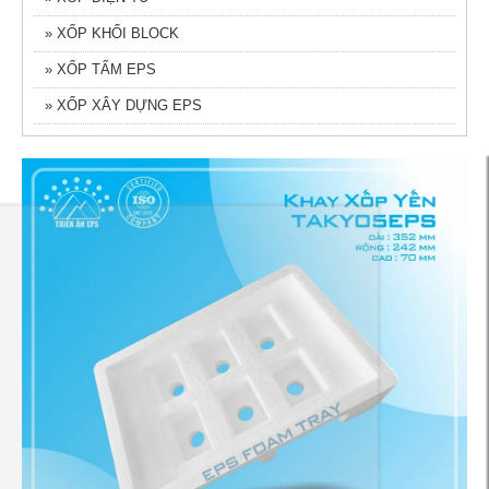
» XỐP KHỐI BLOCK
» XỐP TẤM EPS
» XỐP XÂY DỰNG EPS