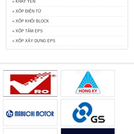
» KHAY YẾN
» XỐP ĐIỆN TỬ
» XỐP KHỐI BLOCK
» XỐP TẤM EPS
» XỐP XÂY DỰNG EPS