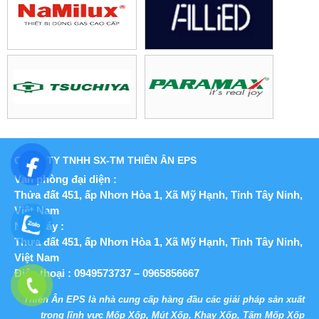
CÔNG TY TNHH SX-TM THIÊN ÂN EPS
Văn phòng đại diện :
Thửa đất 451, ấp Nhơn Hòa 1, Xã Mỹ Hạnh,
Tỉnh Tây Ninh,
Việt Nam
Nhà máy :
Thửa đất 451, ấp Nhơn Hòa 1, Xã Mỹ Hạnh,
Tỉnh Tây Ninh,
Việt Nam
Điện thoại : 0949573737 – 0965856667
Thiên Ân EPS là nhà cung cấp hàng đầu các giải pháp sản xuất
trong lĩnh vực Mốp Xốp, Mút Xốp, Khay Xốp, Tấm Mốp Xốp