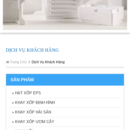
DỊCH VỤ KHÁCH HÀNG
Trang Chủ
/
Dịch Vụ Khách Hàng
SẢN PHẨM
» HẠT XỐP EPS
» KHAY XỐP ĐỊNH HÌNH
» KHAY XỐP HẢI SẢN
» KHAY XỐP ƯƠM CÂY